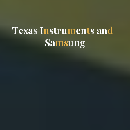
T
e
x
a
s
I
n
s
t
r
u
m
e
n
t
s
a
n
d
S
a
m
s
u
n
g